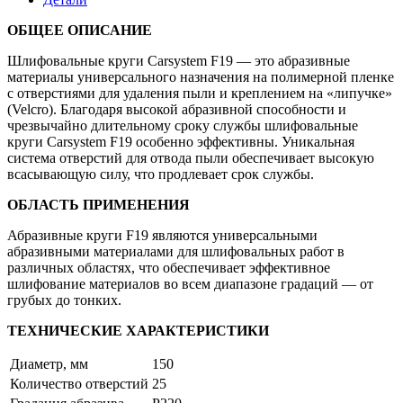
25
отв.
ОБЩЕЕ ОПИСАНИЕ
на
плёнке
Шлифовальные круги Carsystem F19 — это абразивные
(уп.=10/50шт.)
материалы универсального назначения на полимерной пленке
с отверстиями для удаления пыли и креплением на «липучке»
(Velcro). Благодаря высокой абразивной способности и
чрезвычайно длительному сроку службы шлифовальные
круги Carsystem F19 особенно эффективны. Уникальная
система отверстий для отвода пыли обеспечивает высокую
всасывающую силу, что продлевает срок службы.
ОБЛАСТЬ ПРИМЕНЕНИЯ
Абразивные круги F19 являются универсальными
абразивными материалами для шлифовальных работ в
различных областях, что обеспечивает эффективное
шлифование материалов во всем диапазоне градаций — от
грубых до тонких.
ТЕХНИЧЕСКИЕ ХАРАКТЕРИСТИКИ
Диаметр, мм
150
Количество отверстий
25