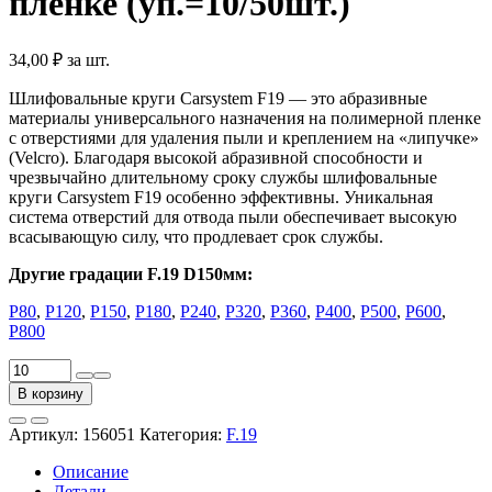
плёнке (уп.=10/50шт.)
34,00
₽
за шт.
Шлифовальные круги Carsystem F19 — это абразивные
материалы универсального назначения на полимерной пленке
с отверстиями для удаления пыли и креплением на «липучке»
(Velcro). Благодаря высокой абразивной способности и
чрезвычайно длительному сроку службы шлифовальные
круги Carsystem F19 особенно эффективны. Уникальная
система отверстий для отвода пыли обеспечивает высокую
всасывающую силу, что продлевает срок службы.
Другие градации F.19 D150мм:
P80
,
P120
,
Р150
,
P180
,
Р240
,
P320
,
Р360
,
P400
,
P500
,
P600
,
P800
Количество
товара
В корзину
Круг
абразивный
Артикул:
156051
Категория:
F.19
F.19
D150мм
Описание
P220,
Детали