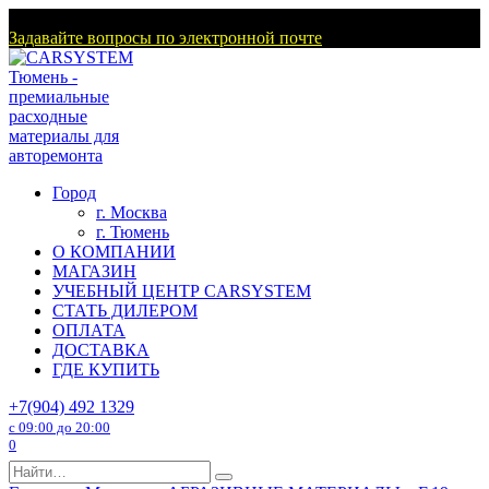
Перейти
г. Тюмень
к
Задавайте вопросы по электронной почте
содержанию
Город
г. Москва
г. Тюмень
О КОМПАНИИ
МАГАЗИН
УЧЕБНЫЙ ЦЕНТР CARSYSTEM
СТАТЬ ДИЛЕРОМ
ОПЛАТА
ДОСТАВКА
ГДЕ КУПИТЬ
+7(904) 492 1329
с 09:00 до 20:00
0
Search
for: