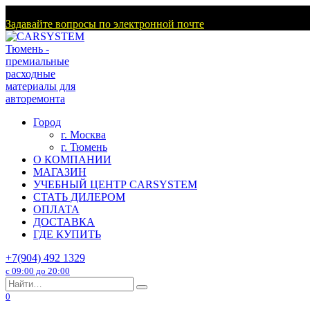
Перейти
г. Тюмень
к
Задавайте вопросы по электронной почте
содержанию
Город
г. Москва
г. Тюмень
О КОМПАНИИ
МАГАЗИН
УЧЕБНЫЙ ЦЕНТР CARSYSTEM
СТАТЬ ДИЛЕРОМ
ОПЛАТА
ДОСТАВКА
ГДЕ КУПИТЬ
+7(904) 492 1329
с 09:00 до 20:00
Search
for:
0