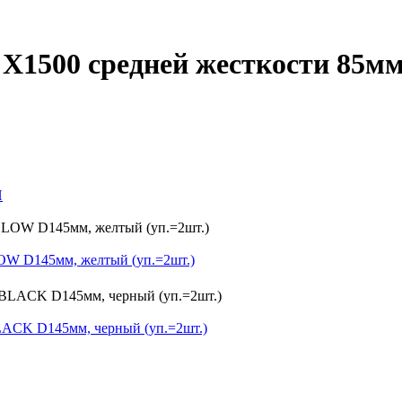
1500 средней жесткости 85мм 
И
W D145мм, желтый (уп.=2шт.)
CK D145мм, черный (уп.=2шт.)