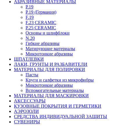
АБРАЗИВНЫЕ МАТЕРИАЛЫ
P.19
P.19 (Германия)
F.19
F.23 CERAMIC
P.25 CERAMIC
Основы и шлифблоки
N.20
Гибкие абразивы
Матирующие материалы
Микротонкие абразивы
ШПАТЛЕВКИ
ЛАКИ, ГРУНТЫ И РАЗБАВИТЕЛИ
МАТЕРИАЛЫ ДЛЯ ПОЛИРОВКИ
Пасты
Круги и салфетки из микрофибры
Микротонкие абразивы
Вспомогательные материалы
МАТЕРИАЛЫ ДЛЯ МАСКИРОВКИ
АКСЕССУАРЫ
КУЗОВНЫЕ ПОКРЫТИЯ И ГЕРМЕТИКИ
АЭРОЗОЛИ
СРЕДСТВА ИНДИВИДУАЛЬНОЙ ЗАЩИТЫ
СУВЕНИРЫ