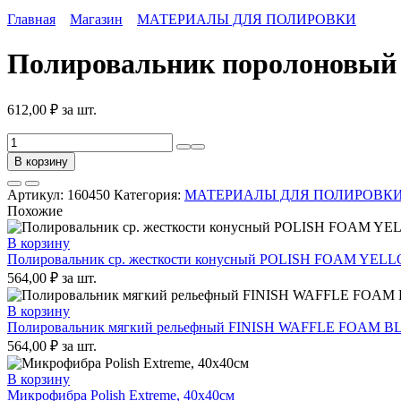
Главная
Магазин
МАТЕРИАЛЫ ДЛЯ ПОЛИРОВКИ
Полировальник поролоновый X
612,00
₽
за шт.
Количество
товара
В корзину
Полировальник
поролоновый
Артикул:
160450
Категория:
МАТЕРИАЛЫ ДЛЯ ПОЛИРОВК
X1500
Похожие
средней
жесткости
В корзину
85мм
Полировальник ср. жесткости конусный POLISH FOAM YELLO
белый
564,00
₽
за шт.
(уп.=
2шт.)
В корзину
Полировальник мягкий рельефный FINISH WAFFLE FOAM BLA
564,00
₽
за шт.
В корзину
Микрофибра Polish Extreme, 40х40см